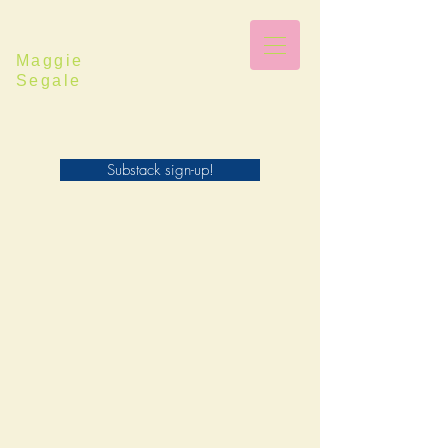
Maggie
Segale
Substack sign-up!