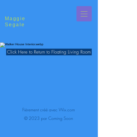
Maggie
Segale
Click Here to Return to Floating Living Room
Fièrement créé avec
Wix.com
© 2023 par Coming Soon